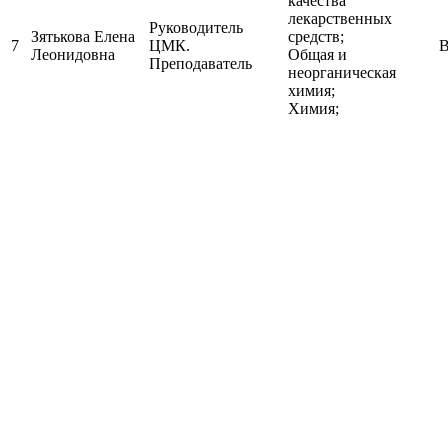
МДК.02.02 Контроль
качества
лекарственных
Руководитель
Зятькова Елена
средств;
7
ЦМК.
В
Леонидовна
Общая и
Преподаватель
неорганическая
химия;
Химия;