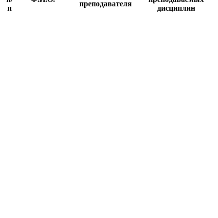
№
Перечень
Должность
п/
Ф.И.О.
преподава­емых
преподавателя
п
дисциплин