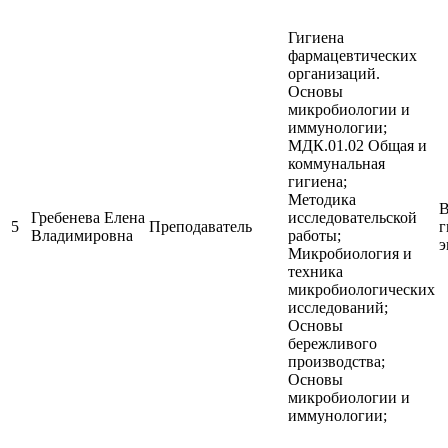
Гигиена
фармацевтических
организаций.
Основы
микробиологии и
иммунологии;
МДК.01.02 Общая и
коммунальная
гигиена;
Методика
В
Гребенева Елена
исследовательской
5
Преподаватель
г
Владимировна
работы;
э
Микробиология и
техника
микробиологических
исследований;
Основы
бережливого