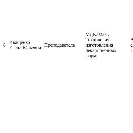
МДК.02.01.
Технология
В
Иващенко
8
Преподаватель
изготовления
с
Елена Юрьевна
лекарственных
П
форм;