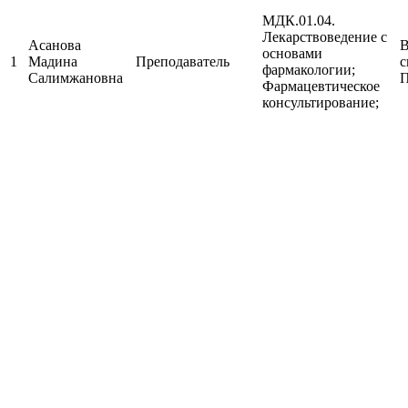
МДК.01.04.
Лекарствоведение с
Асанова
В
основами
1
Мадина
Преподаватель
с
фармакологии;
Салимжановна
П
Фармацевтическое
консультирование;