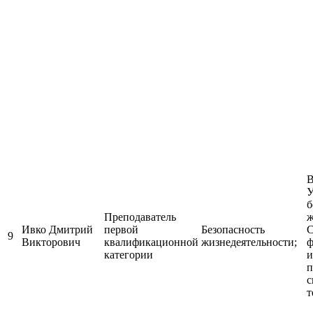
В
У
б
Преподаватель
ж
Ивко Дмитрий
первой
Безопасность
С
9
Викторович
квалификационной
жизнедеятельности;
ф