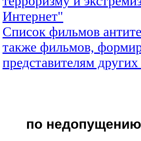
Список фильмов антите
также фильмов, форми
представителям других
по недопущению
1. 