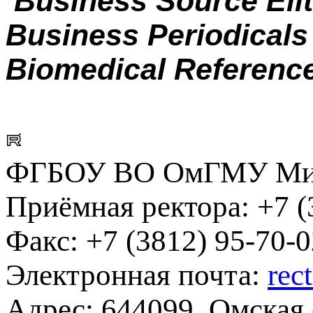
Business Source Elit
Business Periodicals 
Biomedical Reference
ФГБОУ ВО ОмГМУ Мин
Приёмная ректора:
+7 (
Факс:
+7 (3812) 95-70-0
Электронная почта:
rec
Адрес:
644099, Омская о