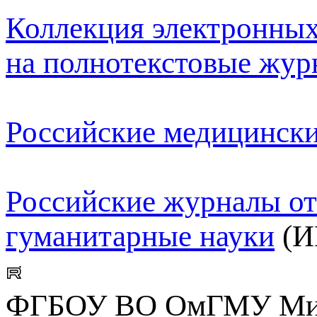
Коллекция электронны
на полнотекстовые жу
Российские медицинск
Российские журналы от
гуманитарные науки
(И
ФГБОУ ВО ОмГМУ Мин