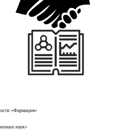
ности «Фармация»
венных наук»