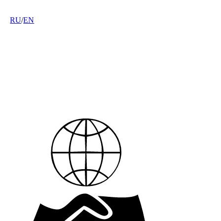
RU
/
EN