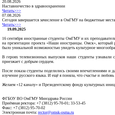
20.08.2026
Наставничество в здравоохранении
Читать>>>
07.08.2026
Сегодня завершается зачисление в ОмГМУ на бюджетные места
Читать>>>
19.09.2025
16 сентября иностранные студенты ОмГМУ и их преподавател
на презентации проекта «Наши иностранцы. Омск», который р
было уникальной возможностью увидеть культурное многообраз
В героях телевизионных выпусков наши студенты узнавали се
приезжает с добрым сердцем.
После показа студенты поделились своими впечатлениями и д
изучение русского языка. И ещё я поняла, что счастье и любовь
Желаем «12 каналу» и Президентскому фонду культурных иници
ФГБОУ ВО ОмГМУ Минздрава России
Приёмная ректора:
+7 (3812) 95-70-01; 33-53-45
Факс:
+7 (3812) 95-70-02
Электронная почта:
rector@omsk-osma.ru