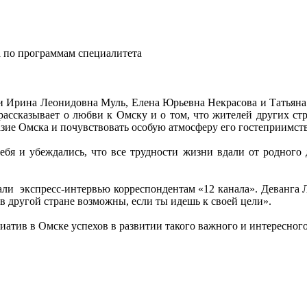
 по программам специалитета
и Ирина Леонидовна Муль, Елена Юрьевна Некрасова и Татьян
ассказывает о любви к Омску и о том, что жителей других стр
ие Омска и почувствовать особую атмосферу его гостеприимств
бя и убеждались, что все трудности жизни вдали от родного 
али экспресс-интервью корреспондентам «12 канала». Деванга
 в другой стране возможны, если ты идешь к своей цели».
атив в Омске успехов в развитии такого важного и интересного