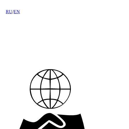
RU
/
EN