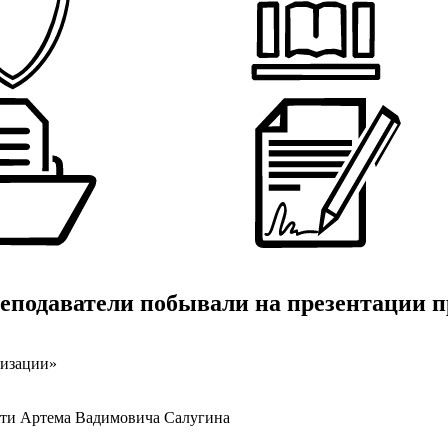
подаватели побывали на презентации п
низации»
яти Артема Вадимовича Салугина