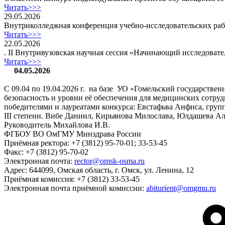
Читать>>>
29.05.2026
Внутриколледжная конференция учебно-исследовательских раб
Читать>>>
22.05.2026
. II Внутривузовская научная сессия «Начинающий исследовате
Читать>>>
04.05.2026
С 09.04 по 19.04.2026 г. на базе УО «Гомельский государств
безопасность и уровни её обеспечения для медицинских сот
победителями и лауреатами конкурса: Евстафьва Анфиса, груп
III степени. Вибе Даниил, Кирьянова Милослава, Юлдашева Ал
Руководитель Михайлова И.В.
ФГБОУ ВО ОмГМУ Минздрава России
Приёмная ректора:
+7 (3812) 95-70-01; 33-53-45
Факс:
+7 (3812) 95-70-02
Электронная почта:
rector@omsk-osma.ru
Адрес:
644099, Омская область, г. Омск, ул. Ленина, 12
Приёмная комиссия:
+7 (3812) 33-53-45
Электронная почта приёмной комиссии:
abiturient@omgmu.ru