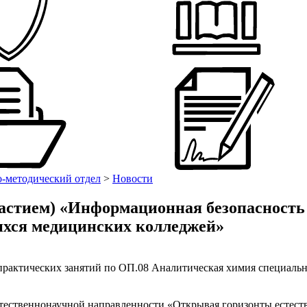
-методический отдел
>
Новости
астием) «Информационная безопасность 
ихся медицинских колледжей»
практических занятий по ОП.08 Аналитическая химия специаль
тественнонаучной направленности «Открывая горизонты естест