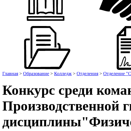
Главная
>
Образование
>
Колледж
>
Отделения
>
Отделение "С
Конкурс среди кома
Производственной г
дисциплины"Физиче