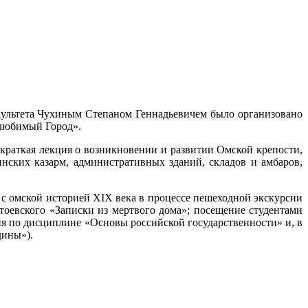
факультета Чухиным Степаном Геннадьевичем было организовано
 любимый Город».
 краткая лекция о возникновении и развитии Омской крепости,
инских казарм, административных зданий, складов и амбаров,
 с омской историей XIX века в процессе пешеходной экскурсии
оевского «Записки из мертвого дома»; посещение студентами
я по дисциплине «Основы российской государственности» и, в
дины»).