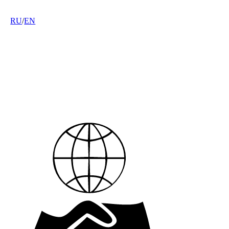
RU
/
EN