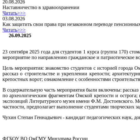
20.08.2026
Наставничество в здравоохранении
Читать>>>
03.08.2026
Как защитить свои права при незаконном переводе пенсионны
Читать>>>
26.09.2025
23 сентября 2025 года для студентов 1 курса (группа 170) с
мероприятие по направлению гражданское и патриотическое в
Цель мероприятия: знакомство студентов с историей города О
рассказ о строительстве и укреплении крепости; архитектур
крепостных ворот; ознакомление с особенностями строительст
В содержательную часть мероприятия были включены: рассказ 
по археологическим фрагментам Омской крепости и острога;
экспозиций Литературного музея имени Ф.М. Достоевского. М
частности, предполагает выполнение студентами творческих з
Чухин Степан Геннадьевич - кандидат педагогических наук, 
ФГБОУ ВО ОмГМУ Минздрава России