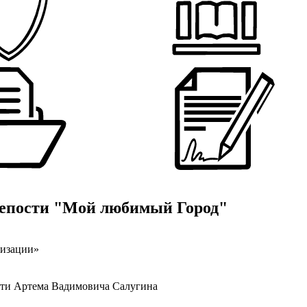
репости "Мой любимый Город"
низации»
яти Артема Вадимовича Салугина