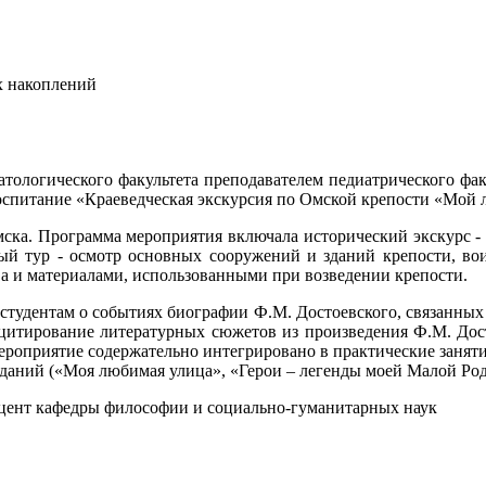
х накоплений
томатологического факультета преподавателем педиатрического 
оспитание «Краеведческая экскурсия по Омской крепости «Мой
мска. Программа мероприятия включала исторический экскурс -
ный тур - осмотр основных сооружений и зданий крепости, во
ва и материалами, использованными при возведении крепости.
студентам о событиях биографии Ф.М. Достоевского, связанных
 цитирование литературных сюжетов из произведения Ф.М. Дост
ероприятие содержательно интегрировано в практические заняти
аданий («Моя любимая улица», «Герои – легенды моей Малой Ро
доцент кафедры философии и социально-гуманитарных наук