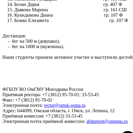
Белан Дарья гр. 407 Ф
Дьякова Марина гр. 161 СШ
Куандыкова Диана гр. 107 Ф
Божко Елизавета гр. 107 Ф
Дистанция:
- бег на 500 м (девушки);
- бег на 1000 м (мужчины).
Наши студенты приняли активное участие и выступили досто
ФГБОУ ВО ОмГМУ Минздрава России
Приёмная ректора:
+7 (3812) 95-70-01; 33-53-45
Факс:
+7 (3812) 95-70-02
Электронная почта:
rector@omsk-osma.ru
Адрес:
644099, Омская область, г. Омск, ул. Ленина, 12
Приёмная комиссия:
+7 (3812) 33-53-45
Электронная почта приёмной комиссии:
abiturient@omgmu.ru