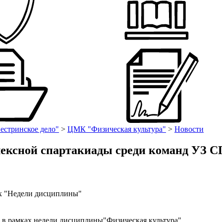
естринское дело"
>
ЦМК "Физическая культура"
>
Новости
лексной спартакиады среди команд УЗ СП
ах "Недели дисциплины"
 в рамках недели дисциплины"Физическая культура"