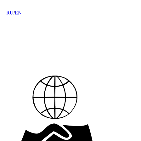
RU
/
EN