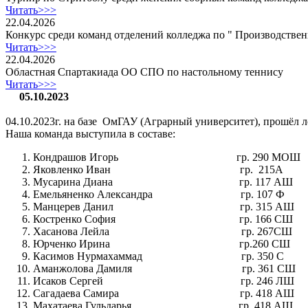
Читать>>>
22.04.2026
Конкурс среди команд отделений колледжа по " Производстве
Читать>>>
22.04.2026
Областная Спартакиада ОО СПО по настольному теннису
Читать>>>
05.10.2023
04.10.2023г. на базе ОмГАУ (Аграрный университет), прошёл л
Наша команда выступила в составе:
Кондрашов Игорь гр. 290 МОШ
Яковленко Иван гр. 215А
Мусарина Диана гр. 117 АШ
Емельяненко Александра гр. 107 Ф
Манцерев Данил гр. 315 АШ
Костренко София гр. 166 СШ
Хасанова Лейла гр. 267СШ
Юрченко Ирина гр.260 СШ
Касимов Нурмахаммад гр. 350 С
Аманжолова Дамиля гр. 361 СШ
Исаков Сергей гр. 246 ЛШ
Сагадаева Самира гр. 418 АШ
Махатаева Гульдарья гр. 418 АШ