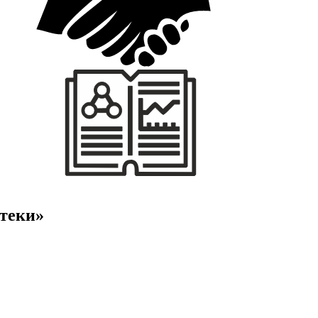
птеки»