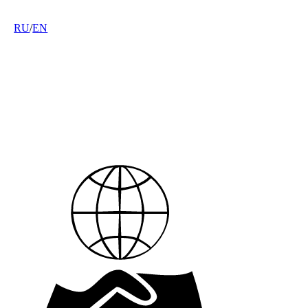
RU
/
EN