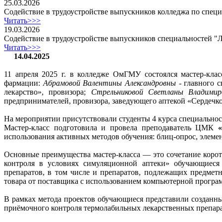
25.03.2026
Содействие в трудоустройстве выпускников колледжа по спец
Читать>>>
19.03.2026
Содействие в трудоустройстве выпускников специальностей "
Читать>>>
14.04.2025
11 апреля 2025 г. в колледже ОмГМУ состоялся мастер-кла
фармации:
Абрамовой Валентины Александровны
- главного с
лекарство», провизора;
Стрельниковой Светланы Владимир
предпринимателей, провизора, заведующего аптекой «Сердечко
На мероприятии присутствовали студенты 4 курса специальнос
Мастер-класс подготовила и провела преподаватель ЦМК
«
использования активных методов обучения: блиц-опрос, элем
Основные преимущества мастер-класса — это сочетание корот
контроля в условиях симуляционной аптеки» обучающиеся 
препаратов, в том числе и препаратов, подлежащих предмет
товара от поставщика с использованием компьютерной програ
В рамках метода проектов обучающиеся представили созданн
приёмочного контроля термолабильных лекарственных препара