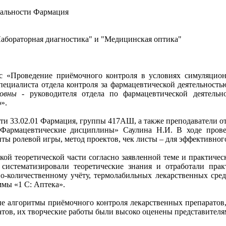
иальности Фармация
Лабораторная диагностика" и "Медицинская оптика"
сс «Проведение приёмочного контроля в условиях симуляцио
пециалиста отдела контроля за фармацевтической деятельност
овны -
руководителя отдела по фармацевтической деятельн
».
ти 33.02.01 Фармация, группы 417АШ, а также преподаватели о
Фармацевтические дисциплины» Саулина Н.И. В ходе пров
енты ролевой игры, метод проектов, чек листы – для эффектив
кой теоретической части согласно заявленной теме и практиче
систематизировали теоретические знания и отработали пр
но-количественному учёту, термолабильных лекарственных ср
ммы «1 С: Аптека».
ые алгоритмы приёмочного контроля лекарственных препаратов,
тов, их творческие работы были высоко оценены представителя