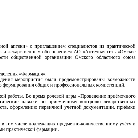
нной аптеки» с приглашением специалистов из практической
ью и лекарственным обеспечением АО «Аптечная сеть «Омское
ости общественной организации Омского областного союза
тделения «Фармация».
едения мероприятия были продемонстрированы возможности
ного формирования общих и профессиональных компетенций.
ской работы. Во время ролевой игры «Проведение приёмочного
актические навыки по приёмочному контролю лекарственных
едств, оформлению первичной учётной документации, приёмки
 в том числе подлежащих предметно-количественному учёту и
ми практической фармации.