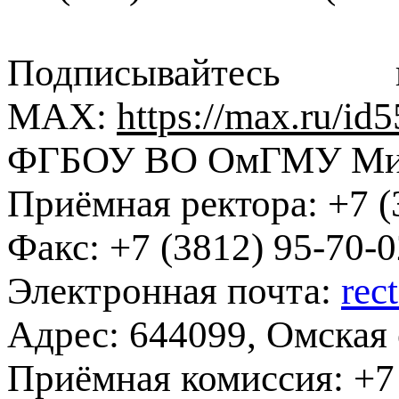
Подписывайте
MAX:
https://max.ru/i
ФГБОУ ВО ОмГМУ Мин
Приёмная ректора:
+7 (
Факс:
+7 (3812) 95-70-0
Электронная почта:
rec
Адрес:
644099, Омская о
Приёмная комиссия:
+7 