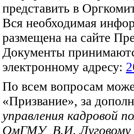
представить в Оргкомит
Вся необходимая инфо
размещена на сайте Пр
Документы принимаютс
электронному адресу:
2
По всем вопросам може
«Призвание», за допол
управления кадровой по
ОмГМУ В.И. Луговому