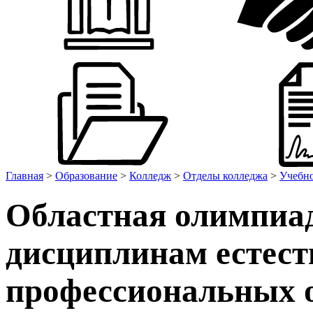
Главная
>
Образование
>
Колледж
>
Отделы колледжа
>
Учебно
Областная олимпиа
дисциплинам естест
профессиональных 