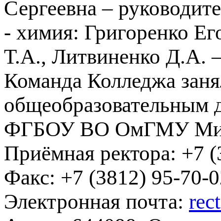
Сергеевна – руководи
- химия: Григоренко Ег
Т.А., Литвиненко Д.А. –
Команда Колледжа заня
общеобразовательным д
ФГБОУ ВО ОмГМУ Мин
Приёмная ректора:
+7 (
Факс:
+7 (3812) 95-70-0
Электронная почта:
rec