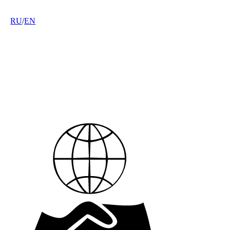
RU
/
EN