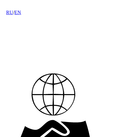
RU
/
EN