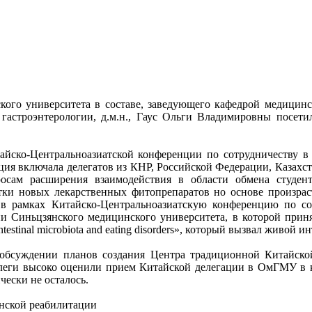
кого университета в составе, заведующего кафедрой медицин
 гастроэнтерологии, д.м.н., Гаус Ольги Владимировны посе
йско-Центральноазиатской конференции по сотрудничеству в о
ия включала делегатов из КНР, Российской Федерации, Казахста
сам расширения взаимодействия в области обмена студент
отки новых лекарственных фитопрепаратов но основе произр
рамках Китайско-Центральноазиатскую конференцию по сотр
ии Синьцзянского медицинского университета, в которой прин
inal microbiota and eating disorders», который вызвал живой ин
обсуждении планов создания Центра традиционной Китайско
леги высоко оценили прием Китайской делегации в ОмГМУ в к
ески не осталось.
инской реабилитации