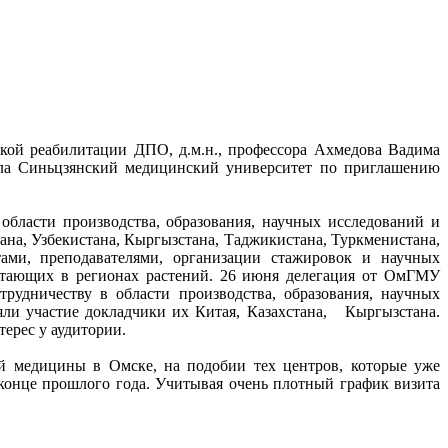
ской реабилитации ДПО, д.м.н., профессора Ахмедова Вадима
тила Синьцзянский медицинский университет по приглашению
бласти производства, образования, научных исследований и
на, Узбекистана, Кыргызстана, Таджикистана, Туркменистана,
ами, преподавателями, организации стажировок и научных
астающих в регионах растений. 26 июня делегация от ОмГМУ
удничеству в области производства, образования, научных
яли участие докладчики их Китая, Казахстана, Кыргызстана.
терес у аудитории.
й медицины в Омске, на подобии тех центров, которые уже
онце прошлого года. Учитывая очень плотный график визита