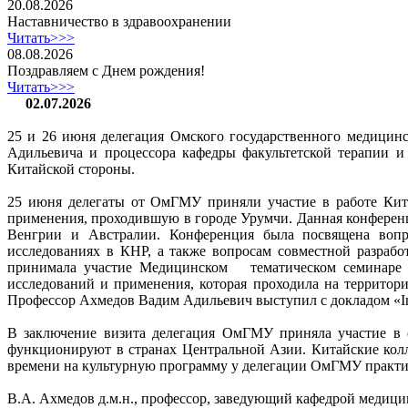
20.08.2026
Наставничество в здравоохранении
Читать>>>
08.08.2026
Поздравляем с Днем рождения!
Читать>>>
02.07.2026
25 и 26 июня делегация Омского государственного медицинс
Адильевича и процессора кафедры факультетской терапии и
Китайской стороны.
25 июня делегаты от ОмГМУ приняли участие в работе Кита
применения, проходившую в городе Урумчи. Данная конференц
Венгрии и Австралии. Конференция была посвящена вопро
исследованиях в КНР, а также вопросам совместной разраб
принимала участие Медицинском тематическом семинаре в 
исследований и применения, которая проходила на территор
Профессор Ахмедов Вадим Адильевич выступил с докладом «Intest
В заключение визита делегация ОмГМУ приняла участие в 
функционируют в странах Центральной Азии. Китайские кол
времени на культурную программу у делегации ОмГМУ практич
В.А. Ахмедов д.м.н., профессор, заведующий кафедрой медиц