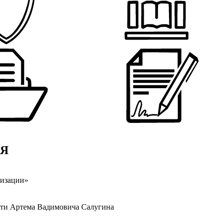
СЯ
низации»
яти Артема Вадимовича Салугина