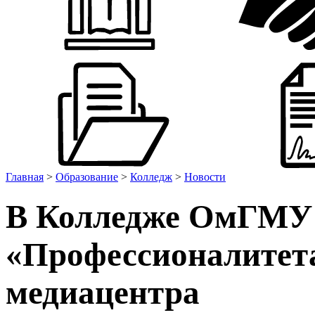
Главная
>
Образование
>
Колледж
>
Новости
В Колледже ОмГМУ 
«Профессионалитета
медиацентра