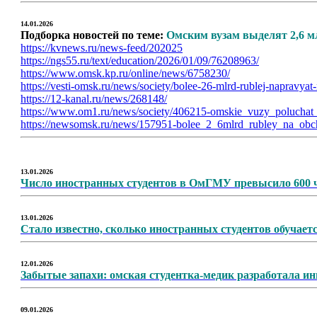
14.01.2026
Подборка новостей по теме:
Омским вузам выделят 2,6 м
https://kvnews.ru/news-feed/202025
https://ngs55.ru/text/education/2026/01/09/76208963/
https://www.omsk.kp.ru/online/news/6758230/
https://vesti-omsk.ru/news/society/bolee-26-mlrd-rublej-napravyat
https://12-kanal.ru/news/268148/
https://www.om1.ru/news/society/406215-omskie_vuzy_poluchat_
https://newsomsk.ru/news/157951-bolee_2_6mlrd_rubley_na_obch
13.01.2026
Число иностранных студентов в ОмГМУ превысило 600 
13.01.2026
Стало известно, сколько иностранных студентов обучает
12.01.2026
Забытые запахи: омская студентка-медик разработала и
09.01.2026