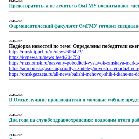
01.06.2026
Предотвратить, а не лечить: в ОмГМУ воспитывают «дет
27.05.2026
Фармацевтический факультет ОмГМУ готовит специалис
26.05.2026
Подборка новостей по теме:
Определены победители еже
https://omsk.tpprf.ru/ru/news/606423/
https://kvnews.ru/news-feed/204750
https://maxiomsk.ru/nazvany-pobediteli-vystavok-omskaya-marka-
https://admomsk.gosuslugi.ru/dlya-zhiteley/novosti-i-reportazhi/n
https://omskgazzeta.ru/all-news/balishi-mehovoj-shik-i-tkane-na-
25.05.2026
В Омске лучшие производители и молодые учёные предс
25.05.2026
Два года на службе здравоохранения: подводим итоги ра
21.05.2026