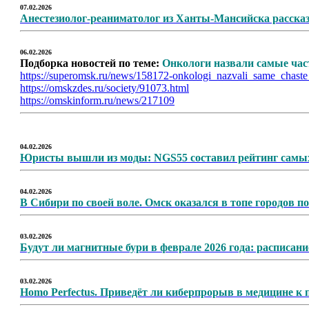
07.02.2026
Анестезиолог-реаниматолог из Ханты-Мансийска рассказ
06.02.2026
Подборка новостей по теме:
Онкологи назвали самые час
https://superomsk.ru/news/158172-onkologi_nazvali_same_chast
https://omskzdes.ru/society/91073.html
https://omskinform.ru/news/217109
04.02.2026
Юристы вышли из моды: NGS55 составил рейтинг самых 
04.02.2026
В Сибири по своей воле. Омск оказался в топе городов п
03.02.2026
Будут ли магнитные бури в феврале 2026 года: расписан
03.02.2026
Homo Perfectus. Приведёт ли киберпрорыв в медицине к