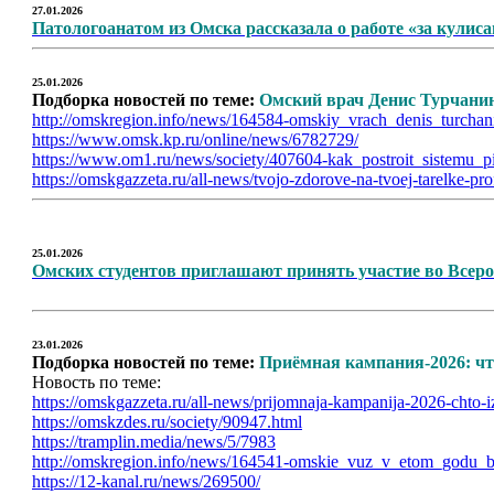
27.01.2026
Патологоанатом из Омска рассказала о работе «за кули
25.01.2026
Подборка новостей по теме:
Омский врач Денис Турчанино
http://omskregion.info/news/164584-omskiy_vrach_denis_turcha
https://www.omsk.kp.ru/online/news/6782729/
https://www.om1.ru/news/society/407604-kak_postroit_sistemu_pi
https://omskgazzeta.ru/all-news/tvojo-zdorove-na-tvoej-tarelke-p
25.01.2026
Омских студентов приглашают принять участие во Всеро
23.01.2026
Подборка новостей по теме:
Приёмная кампания-2026: чт
Новость по теме:
https://omskgazzeta.ru/all-news/prijomnaja-kampanija-2026-chto-iz
https://omskzdes.ru/society/90947.html
https://tramplin.media/news/5/7983
http://omskregion.info/news/164541-omskie_vuz_v_etom_godu_bu
https://12-kanal.ru/news/269500/