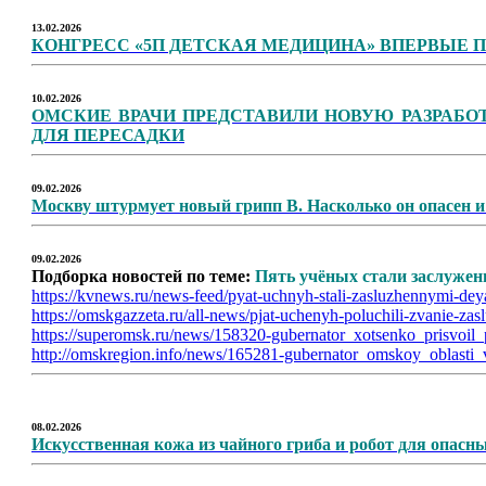
13.02.2026
КОНГРЕСС «5П ДЕТСКАЯ МЕДИЦИНА» ВПЕРВЫЕ 
10.02.2026
ОМСКИЕ ВРАЧИ ПРЕДСТАВИЛИ НОВУЮ РАЗРАБО
ДЛЯ ПЕРЕСАДКИ
09.02.2026
Москву штурмует новый грипп В. Насколько он опасен и
09.02.2026
Подборка новостей по теме:
Пять учёных стали заслуже
https://kvnews.ru/news-feed/pyat-uchnyh-stali-zasluzhennymi-dey
https://omskgazzeta.ru/all-news/pjat-uchenyh-poluchili-zvanie-zas
https://superomsk.ru/news/158320-gubernator_xotsenko_prisvoil
http://omskregion.info/news/165281-gubernator_omskoy_oblasti_v
08.02.2026
Искусственная кожа из чайного гриба и робот для опасны