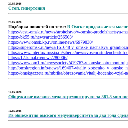
20.05.2026
Стоп, гипертония
20.05.2026
Подборка новостей по теме:
В Омске продолжается масш
https://vesti-omsk.ru/news/stroitelstvo/v-omske-prodolzhaetsya-m
https://bk55.ru/news/article/256503/
https://www.omsk.kp.ru/online/news/6979830/
https://superomsk.ru/news/161648-v_omske_nachalsya_grandiozn
https://www.interfax-russia.ru/siberia/news/vosem-studencheskih
https://12-kanal.ru/news/280906/
https://www.om1.ru/news/society/419763-v_omske_otremontirujut
http://omskregion.info/news/169407-vitaliy_xotsenko_v_omske_
https://omskgazzeta.ru/rubrika/obrazovanie/vitalij-hocenko-vzjal
12.05.2026
Общежитие омского меда отремонтируют за 381,8 милли
12.05.2026
Из общежития омского медуниверситета за два года сдел