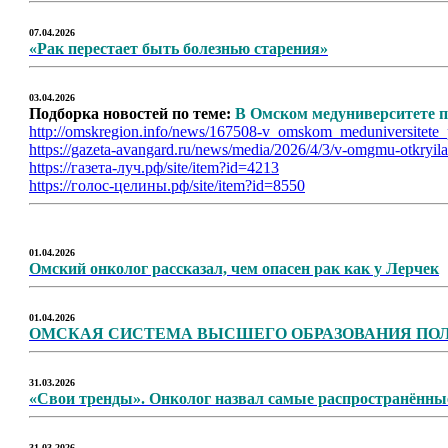
07.04.2026
«Рак перестает быть болезнью старения»
03.04.2026
Подборка новостей по теме:
В Омском медуниверситете п
http://omskregion.info/news/167508-v_omskom_meduniversitete_
https://gazeta-avangard.ru/news/media/2026/4/3/v-omgmu-otkryil
https://газета-луч.рф/site/item?id=4213
https://голос-целины.рф/site/item?id=8550
01.04.2026
Омский онколог рассказал, чем опасен рак как у Лерчек
01.04.2026
ОМСКАЯ СИСТЕМА ВЫСШЕГО ОБРАЗОВАНИЯ ПО
31.03.2026
«Свои тренды». Онколог назвал самые распространённы
31.03.2026