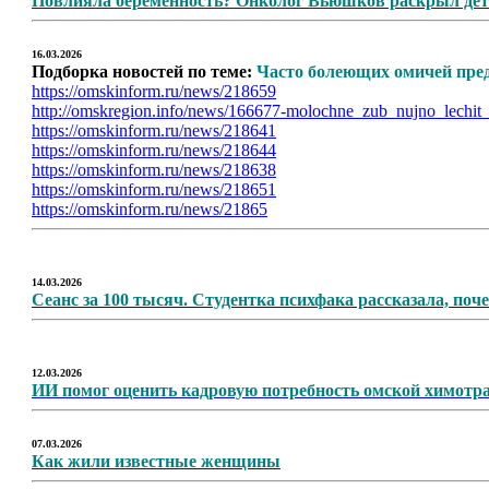
Повлияла беременность? Онколог Вьюшков раскрыл дета
16.03.2026
Подборка новостей по теме:
Часто болеющих омичей пред
https://omskinform.ru/news/218659
http://omskregion.info/news/166677-molochne_zub_nujno_lechit_
https://omskinform.ru/news/218641
https://omskinform.ru/news/218644
https://omskinform.ru/news/218638
https://omskinform.ru/news/218651
https://omskinform.ru/news/21865
14.03.2026
Сеанс за 100 тысяч. Студентка психфака рассказала, поч
12.03.2026
ИИ помог оценить кадровую потребность омской химотр
07.03.2026
Как жили известные женщины