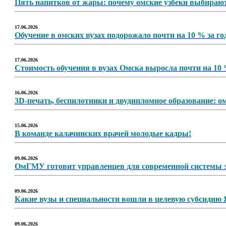
Пять напитков от жары: почему омские узбеки выбирают
17.06.2026
Обучение в омских вузах подорожало почти на 10 % за го
17.06.2026
Стоимость обучения в вузах Омска выросла почти на 10
16.06.2026
3D-печать, беспилотники и двудипломное образование: 
15.06.2026
️В команде калачинских врачей молодые кадры!
09.06.2026
ОмГМУ готовит управленцев для современной системы 
09.06.2026
Какие вузы и специальности вошли в целевую субсидию 
09.06.2026