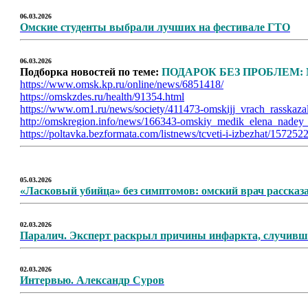
06.03.2026
Омские студенты выбрали лучших на фестивале ГТО
06.03.2026
Подборка новостей по теме:
ПОДАРОК БЕЗ ПРОБЛЕМ:
https://www.omsk.kp.ru/online/news/6851418/
https://omskzdes.ru/health/91354.html
https://www.om1.ru/news/society/411473-omskijj_vrach_rasskaz
http://omskregion.info/news/166343-omskiy_medik_elena_nadey_
https://poltavka.bezformata.com/listnews/tcveti-i-izbezhat/157252
05.03.2026
«Ласковый убийца» без симптомов: омский врач рассказа
02.03.2026
Паралич. Эксперт раскрыл причины инфаркта, случивше
02.03.2026
Интервью. Александр Суров