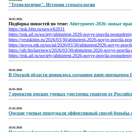
"Технологично". История стоматологии
30.03.2026
Подборка новостей по теме:
Абитуриент-2026: новые пра
https://nsk.bfm.ru/news/62031
https://nsk.aif.ru/society/abiturient-2026-novye-pravila-postuplen
https://vesiskitim.ru/2026/03/30/abiturient-2026-novye-pravila-p
https://novos.mk.ru/social/2026/03/30/abiturient2026-novye-pravi
https://sib.fm/last/news/2026/03/30/abiturient-2026-novye-pravil
https://nsk.aif.ru/society/abiturient-2026-novye-pravila-postuplen
30.03.2026
В Омской области появилось созданное вице-премьером
26.03.2026
7 проектов омских ученых удостоены грантов от Российс
25.03.2026
Омские ученые придумали эффективный способ борьбы с
18.03.2026