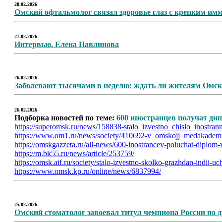
28.02.2026
Омский офтальмолог связал здоровье глаз с крепким им
27.02.2026
Интервью. Елена Павлинова
26.02.2026
Заболевают тысячами в неделю: ждать ли жителям Омско
26.02.2026
Подборка новостей по теме:
600 иностранцев получат дип
https://superomsk.ru/news/158838-stalo_izvestno_chislo_inostr
https://www.om1.ru/news/society/410692-v_omskojj_medakademi
https://omskgazzeta.ru/all-news/600-inostrancev-poluchat-diplo
https://m.bk55.ru/news/article/253759/
https://omsk.aif.ru/society/stalo-izvestno-skolko-grazhdan-indii
https://www.omsk.kp.ru/online/news/6837994/
25.02.2026
Омский стоматолог завоевал титул чемпиона России по 