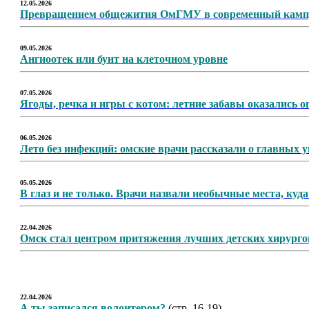
12.05.2026
Превращением общежития ОмГМУ в современный кампус
09.05.2026
Ангиоотек или бунт на клеточном уровне
07.05.2026
Ягоды, речка и игры с котом: летние забавы оказались 
06.05.2026
Лето без инфекций: омские врачи рассказали о главных у
05.05.2026
В глаз и не только. Врачи назвали необычные места, куд
22.04.2026
Омск стал центром притяжения лучших детских хирурго
22.04.2026
А ты записался волонтером?
(стр. 16-19)