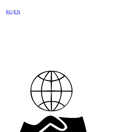
RU
/
EN