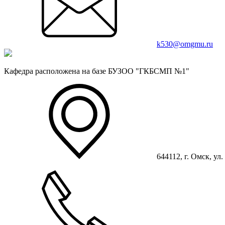
k530@omgmu.ru
Кафедра расположена на базе БУЗОО "ГКБСМП №1"
644112, г. Омск, ул.