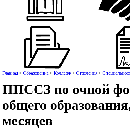
Главная
>
Образование
>
Колледж
>
Отделения
>
Специальност
ППССЗ по очной фор
общего образования,
месяцев