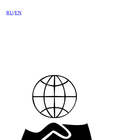
RU
/
EN