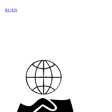
RU
/
EN