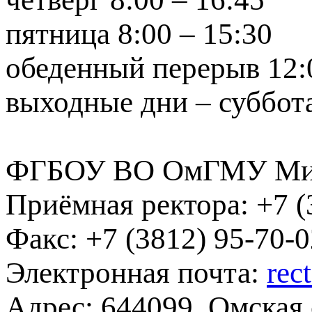
пятница 8:00 – 15:30
обеденный перерыв 12:0
выходные дни – суббота
ФГБОУ ВО ОмГМУ Мин
Приёмная ректора:
+7 (
Факс:
+7 (3812) 95-70-0
Электронная почта:
rec
Адрес:
644099, Омская о