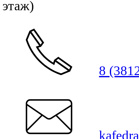
этаж)
8 (381
kafedr