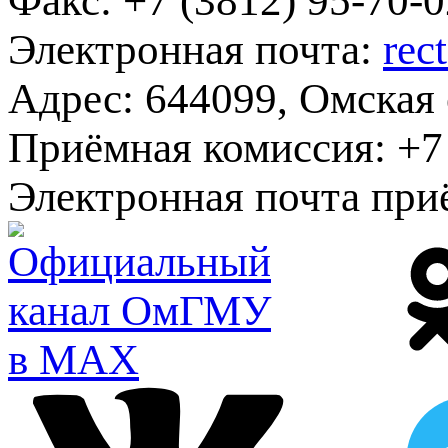
Факс:
+7 (3812) 95-70-0
Электронная почта:
rec
Адрес:
644099, Омская о
Приёмная комиссия:
+7 
Электронная почта при