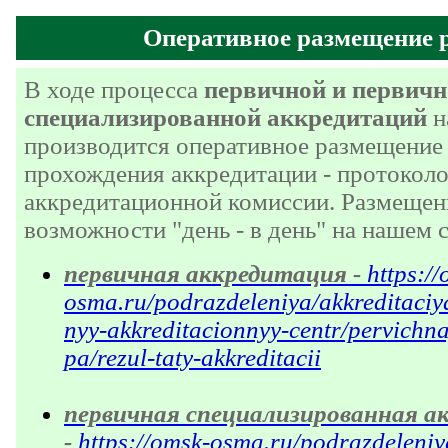
Оперативное размещение р
В ходе процесса
первичной и первич
специализированной аккредитаций
н
производится оперативное размещение 
прохождения аккредитации - протокол
аккредитационной комиссии. Размещен
возможности "день - в день" на нашем 
первичная аккредитация -
https:/
osma.ru/podrazdeleniya/akkreditaciya
nyy-akkreditacionnyy-centr/pervichna
pa/rezul-taty-akkreditacii
первичная специализированная а
-
https://omsk-osma.ru/podrazdeleniy