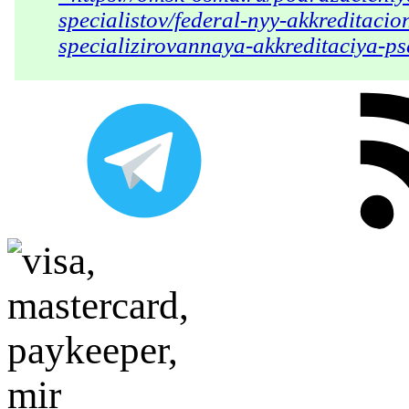
specialistov/federal-nyy-akkreditaci
specializirovannaya-akkreditaciya-psa