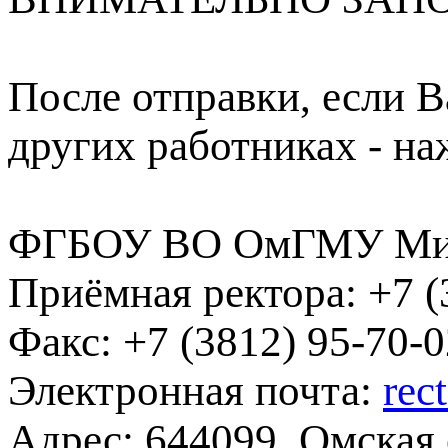
После отправки, если В
других работниках - на
ФГБОУ ВО ОмГМУ Мин
Приёмная ректора:
+7 (
Факс:
+7 (3812) 95-70-0
Электронная почта:
rec
Адрес:
644099, Омская о