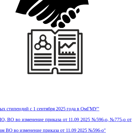
нных стипендий с 1 сентября 2025 года в ОмГМУ"
О, ВО во изменение приказа от 11.09 2025 №596-о, №775-о от
ам ВО во изменение приказа от 11.09 2025 №596-о"