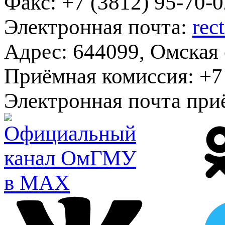
Факс:
+7 (3812) 95-70-0
Электронная почта:
rec
Адрес:
644099, Омская о
Приёмная комиссия:
+7 
Электронная почта при