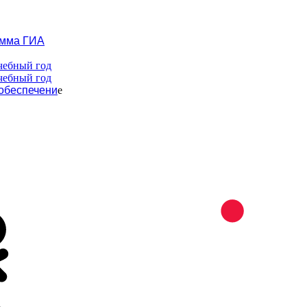
амма ГИА
чебный год
чебный год
обеспечени
е