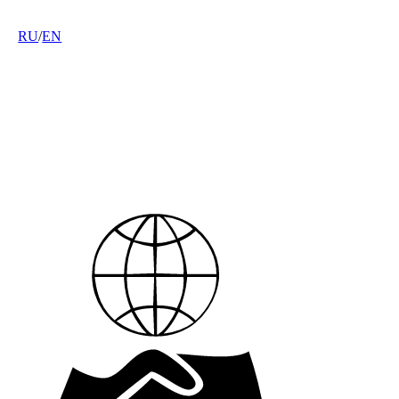
RU
/
EN