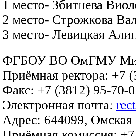
1 место- Збитнева Виоле
2 место- Строжкова Вал
3 место- Левицкая Алин
ФГБОУ ВО ОмГМУ Мин
Приёмная ректора:
+7 (
Факс:
+7 (3812) 95-70-0
Электронная почта:
rec
Адрес:
644099, Омская о
Приёмная комиссия:
+7 