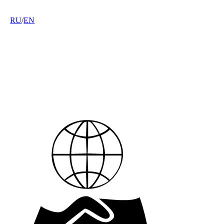
RU
/
EN