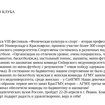
О КЛУБА
ся VIII фестиваль «Физическая культура и спорт – вторая профе
 Универсиаде в Красноярске, приняли участие более 300 спорт
нского университетов.Спортсмены состязались в различных вида
утболе. «Организация на отличном уровне, очень понравилось, 
минтон, баскетбол(м,ж), настольный теннис, шахматы, мини-фут
аниях по шахматам заняла команда Сибирского медуниверситета,
ованиях по мини-футболу с результатом 7 очков победу одержала
 очка). В состязании по бадминтону нашим спортсменам не было 
нованиях по баскетболу мужская и женская команды АГМУ заняли 
ого медуниверситета, среди женских – у СибГМУ. Наши девочки 
образом: первое место занял КрасГМУ, второе – АГМУ, третье м
финал обеспечели команды по бадминтону и шахматам!
втических вузов России, пройдет 22-26 апреля в г. Рязани. Бл
т подарит радость и удовлетворение, веру в себя!