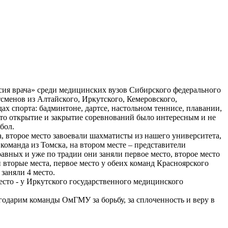
ссия врача» среди медицинских вузов Сибирского федерального
сменов из Алтайского, Иркутского, Кемеровского,
х спорта: бадминтоне, дартсе, настольном теннисе, плавании,
что открытие и закрытие соревнований было интересным и не
бол.
 второе место завоевали шахматисты из нашего университета,
 команда из Томска, на втором месте – представители
равных и уже по традии они заняли первое место, второе место
вторые места, первое место у обеих команд Красноярского
заняли 4 место.
есто - у Иркутского государственного медицинского
агодарим команды ОмГМУ за борьбу, за сплоченность и веру в