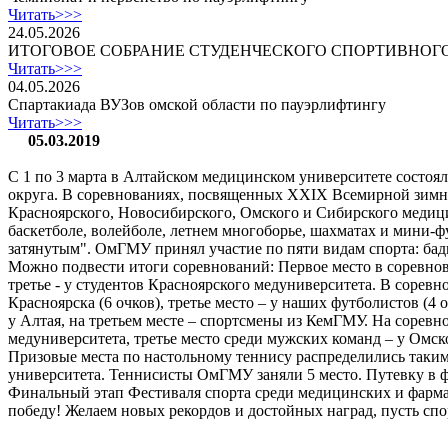
Читать>>>
24.05.2026
ИТОГОВОЕ СОБРАНИЕ СТУДЕНЧЕСКОГО СПОРТИВНОГ
Читать>>>
04.05.2026
Спартакиада ВУЗов омской области по пауэрлифтингу
Читать>>>
05.03.2019
С 1 по 3 марта в Алтайском медицинском университете состоял
округа. В соревнованиях, посвященных XXIX Всемирной зимней
Красноярского, Новосибирского, Омского и Сибирского медици
баскетболе, волейболе, летнем многоборье, шахматах и мини-ф
затянутым". ОмГМУ принял участие по пяти видам спорта: бад
Можно подвести итоги соревнований: Первое место в соревнов
третье - у студентов Красноярского медуниверситета. В соревн
Красноярска (6 очков), третье место – у наших футболистов (4
у Алтая, на третьем месте – спортсмены из КемГМУ. На сорев
медуниверситета, третье место среди мужских команд – у Омск
Призовые места по настольному теннису распределились таким 
университета. Теннисисты ОмГМУ заняли 5 место. Путевку в 
Финальный этап Фестиваля спорта среди медицинских и фармаце
победу! Желаем новых рекордов и достойных наград, пусть спор