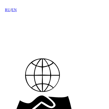
RU
/
EN