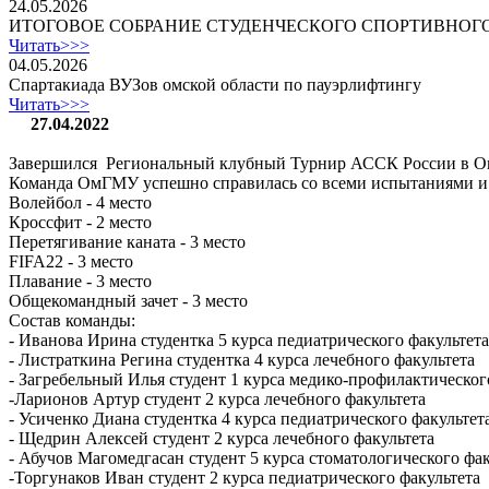
24.05.2026
ИТОГОВОЕ СОБРАНИЕ СТУДЕНЧЕСКОГО СПОРТИВНОГ
Читать>>>
04.05.2026
Спартакиада ВУЗов омской области по пауэрлифтингу
Читать>>>
27.04.2022
Завершился Региональный клубный Турнир АССК России в О
Команда ОмГМУ успешно справилась со всеми испытаниями и 
Волейбол - 4 место
Кроссфит - 2 место
Перетягивание каната - 3 место
FIFA22 - 3 место
Плавание - 3 место
Общекомандный зачет - 3 место
Состав команды:
- Иванова Ирина студентка 5 курса педиатрического факультет
- Листраткина Регина студентка 4 курса лечебного факультета
- Загребельный Илья студент 1 курса медико-профилактическог
-Ларионов Артур студент 2 курса лечебного факультета
- Усиченко Диана студентка 4 курса педиатрического факультет
- Щедрин Алексей студент 2 курса лечебного факультета
- Абучов Магомедгасан студент 5 курса стоматологического фак
-Торгунаков Иван студент 2 курса педиатрического факультета