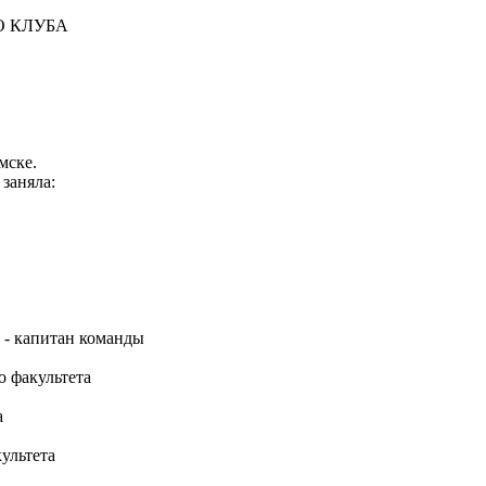
О КЛУБА
мске.
заняла:
а - капитан команды
о факультета
а
ультета