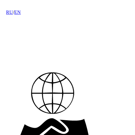
RU
/
EN