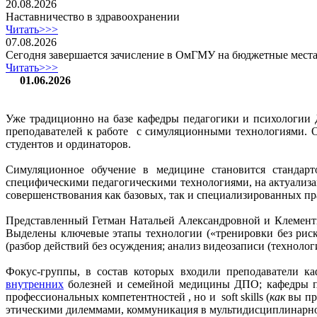
20.08.2026
Наставничество в здравоохранении
Читать>>>
07.08.2026
Сегодня завершается зачисление в ОмГМУ на бюджетные места
Читать>>>
01.06.2026
Уже традиционно на базе кафедры педагогики и психологи
преподавателей к работе с симуляционными технологиями. 
студентов и ординаторов.
Симуляционное обучение в медицине становится стандарт
специфическими педагогическими технологиями, на актуализа
совершенствования как базовых, так и специализированных п
Представленный Гетман Натальей Александровной и Клементь
Выделены ключевые этапы технологии («тренировки без риска
(разбор действий без осуждения; анализ видеозаписи (технология
Фокус-группы, в состав которых входили преподаватели к
внутренних
болезней и семейной медицины ДПО; кафедры 
профессиональных компетентностей , но и soft skills (
как
вы при
этическими дилеммами, коммуникация в мультидисциплинарной