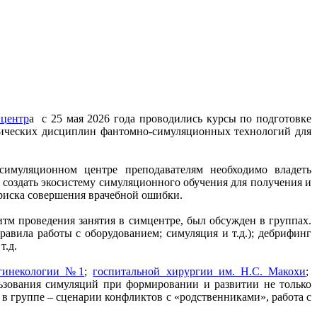
 центр
а с 25 мая 2026 года проводились курсы по подготовке
нических дисциплин фантомно-симуляционных технологий для
симуляционном центре преподавателям необходимо владеть
создать экосистему симуляционного обучения для получения и
риска совершения врачебной ошибки.
м проведения занятия в симцентре, был обсужден в группах.
авила работы с оборудованием; симуляция и т.д.); дебрифинг
т.д.
 гинекологии №1
;
госпитальной хирургии им. Н.С. Макохи
;
ьзования симуляций при формировании и развитии не только
 в группе – сценарии конфликтов с «родственниками», работа с