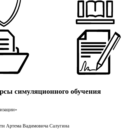
урсы симуляционного обучения
низации»
яти Артема Вадимовича Салугина