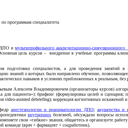
 по программам специалитета
и ДПО и
мультипрофильного аккредитационно-симуляционного
Основная цель курсов – внедрение в учебные программы кли
ом подготовки специалистов, а для проведения занятий в 
цию знаний о которых было направлено обучение, позволяющее 
рактических навыков в условиях приближенных к реальным, без 
евым Алексеем Владимировичем (организаторы курсов) алгорит
 для пациента»): брифинг (формулировка целей и сценария; пр
 video-assisted debriefing); коррекция когнитивных искажений и 
афедр
анестезиологии и реаниматологии ДПО
;
акушерства и
пропедевтики
внутренних
болезней, обсуждали вопросы испол
меняете свои «гибкие» знания, общаетесь и организуете работу
 команде (врач + фармацевт + соцработник).