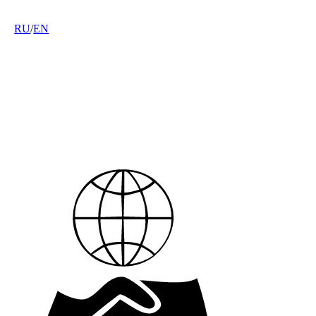
RU
/
EN