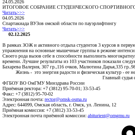
24.05.2026
ИТОГОВОЕ СОБРАНИЕ СТУДЕНЧЕСКОГО СПОРТИВНОГ
Читать>>>
04.05.2026
Спартакиада ВУЗов омской области по пауэрлифтингу
Читать>>>
02.12.2025
В рамках ЗОЖ и активного отдыха студентов 3 курсов в перв
упражнения на основные мышечные группы в режиме интенсив
Своего рода вызов себе в способности выполнить многократн
времени. Лучшие результаты из 103 участников показали следу
Бахарева Валерия, 307 гр.,116 очков, Малютина Дарья,335 гр..98
Жизнь - это энергия радости и физическая культур - ее н
Главный судья соревнований 
ФГБОУ ВО ОмГМУ Минздрава России
Приёмная ректора:
+7 (3812) 95-70-01; 33-53-45
Факс:
+7 (3812) 95-70-02
Электронная почта:
rector@omsk-osma.ru
Адрес:
644099, Омская область, г. Омск, ул. Ленина, 12
Приёмная комиссия:
+7 (3812) 33-53-45
Электронная почта приёмной комиссии:
abiturient@omgmu.ru