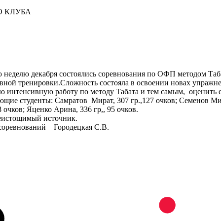
О КЛУБА
ую неделю декабря состоялись соревнования по ОФП методом Т
ной тренировки.Сложность состояла в освоении новах упражне
ую интенсивную работу по методу Табата и тем самым, оценить
ющие студенты: Самратов Мират, 307 гр.,127 очков; Семенов Мих
 очков; Яценко Арина, 336 гр,, 95 очков.
еистощимый источник.
Городецкая С.В.