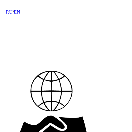
RU
/
EN