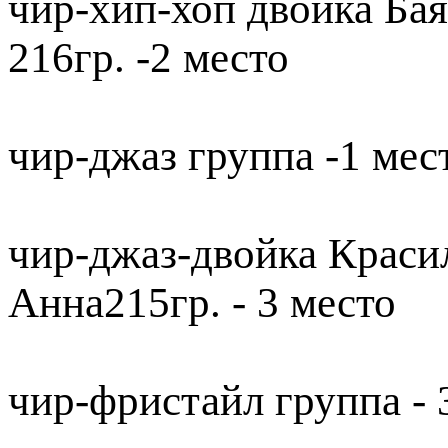
чир-хип-хоп двойка Ба
216гр. -2 место
чир-джаз группа -1 мес
чир-джаз-двойка Краси
Анна215гр. - 3 место
чир-фристайл группа - 