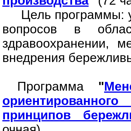
производства
"
(72 ч
Цель программы: уг
вопросов в обла
здравоохранении, м
внедрения бережливы
Программа
"
Мен
ориентированног
принципов бережл
очная).